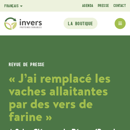
AGENDA
PRESSE
CONTACT
FRANÇAIS
ENGLISH
LA BOUTIQUE
REVUE DE PRESSE
« J’ai remplacé les
vaches allaitantes
par des vers de
farine »